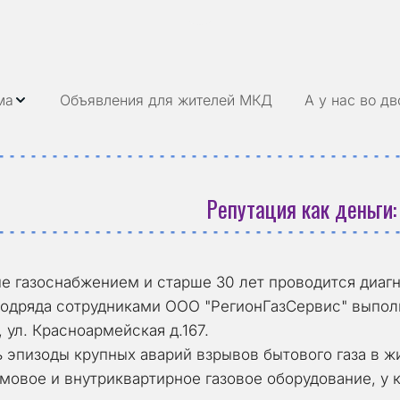
Перейти на версию для слаб
ма
Объявления для жителей МКД
А у нас во дв
Репутация как деньги:
е газоснабжением и старше 30 лет проводится диагн
подряда сотрудниками ООО "РегионГазСервис" выполн
 , ул. Красноармейская д.167.
мовое и внутриквартирное газовое оборудование, у к