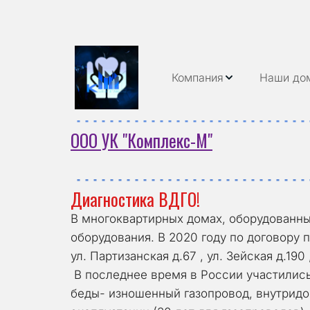
Компания
Наши до
ООО УК "Комплекс-М"
Диагностика ВДГО! 
В многоквартирных домах, оборудованны
оборудования. В 2020 году по договору 
ул. Партизанская д.67 , ул. Зейская д.190
 В последнее время в России участились эпизоды крупных аварий взрывов бытового газа в жилых домах. Основная причина этой 
беды- изношенный газопровод, внутридо