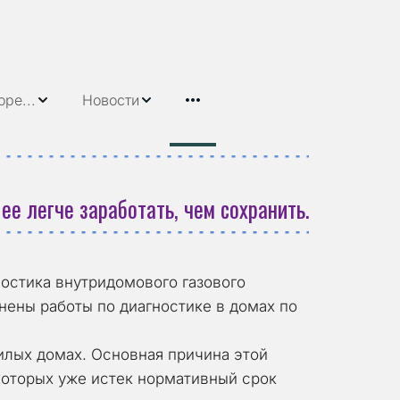
овидящих
оре...
Новости
 ее легче заработать, чем сохранить.
остика внутридомового газового 
ены работы по диагностике в домах по 
оторых уже истек нормативный срок 