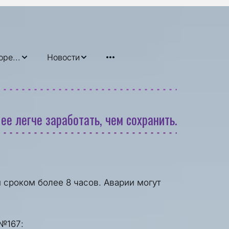
овидящих
оре...
Новости
 ее легче заработать, чем сохранить.
сроком более 8 часов. Аварии могут 
 №167
: