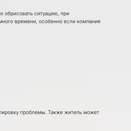
х обрисовать ситуацию, при 
много времени, особенно если компания 
Плюсом станет то, что можно подать заявку из дома в спокойной обстановке, обдумав формулировку проблемы. Также житель может 