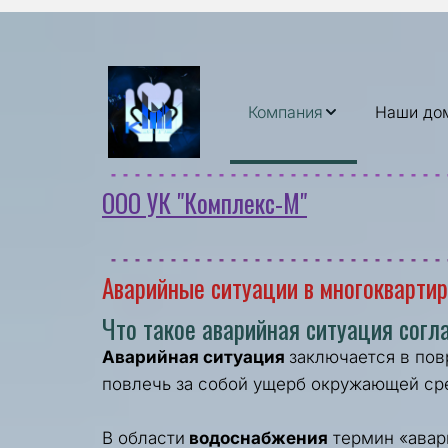
Компания
Наши до
ООО УК "Комплекс-М"
Аварийные ситуации в многоквартир
Что такое аварийная ситуация согл
Аварийная ситуация
 заключается в пов
повлечь за собой ущерб окружающей сре
В области 
водоснабжения
 термин «ава