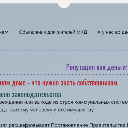
Перейти на версию для слаб
ма
Объявления для жителей МКД
А у нас во дв
Репутация как деньги:
ном доме - что нужно знать собственникам.
асно законодательства
реждении или выходе из строя коммунальных систем 
де, самому человеку и его имуществу.
рия» расшифровывает 
Постановление Правительства