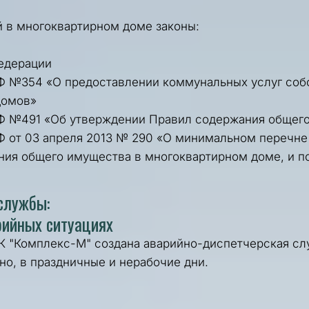
 в многоквартирном доме законы:
едерации
РФ №354
 «О предоставлении коммунальных услуг соб
домов»
РФ №491
 «Об утверждении Правил содержания общег
 от 03 апреля 2013 № 290
 «О минимальном перечне у
ия общего имущества в многоквартирном доме, и по
службы:
рийных ситуациях
К "Комплекс-М" создана аварийно-диспетчерская слу
но, в праздничные и нерабочие дни. 