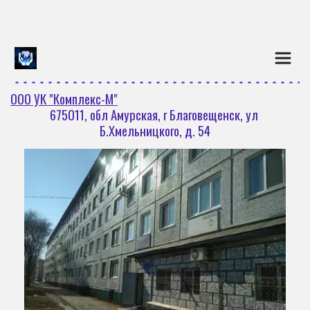
Перейти на версию для слаб
ООО УК "Комплекс-М"
675011, обл Амурская, г Благовещенск, ул 
Б.Хмельницкого, д. 54